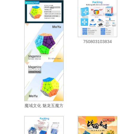
750803103834
魔域文化 魅龙五魔方