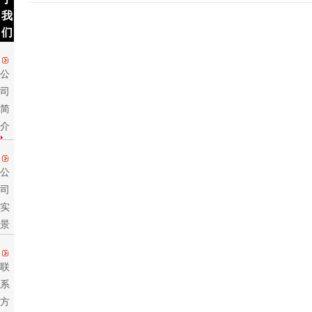
于
我
们
公
司
简
介
公
司
实
景
联
系
方